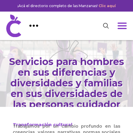
¡Acá el directorio completo de las Manzanas!
Clic aquí
Servicios para hombres
en sus diferencias y
diversidades y familias
en sus diversidades de
las personas cuidador
Transformación cultural
Trabajamos por un cambio profundo en las
creencias, valores, narrativas, normas sociales