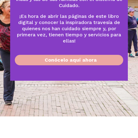
Cuidado.
¡Es hora de abrir las páginas de este libro
digital y conocer la inspiradora travesía de
quienes nos han cuidado siempre y, por
primera vez, tienen tiempo y servicios para
ellas!
Conócelo aquí ahora