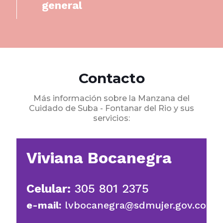
general
Contacto
Más información sobre la Manzana del
Cuidado de Suba - Fontanar del Rio y sus
servicios:
Viviana Bocanegra
Celular:
305 801 2375
e-mail:
lvbocanegra@sdmujer.gov.co