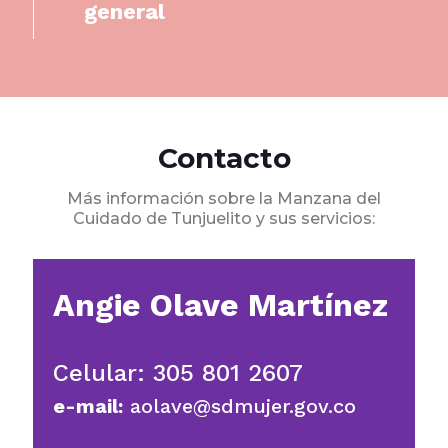
general
Contacto
Más información sobre la Manzana del
Cuidado de Tunjuelito y sus servicios:
Angie Olave Martínez
Celular:
305 801 2607
e-mail:
aolave@sdmujer.gov.co