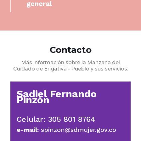
general
Contacto
Más información sobre la Manzana del
Cuidado de Engativá - Pueblo y sus servicios:
Sadiel Fernando
Pinzón
Celular: 305 801 8764
e-mail:
spinzon@sdmujer.gov.co