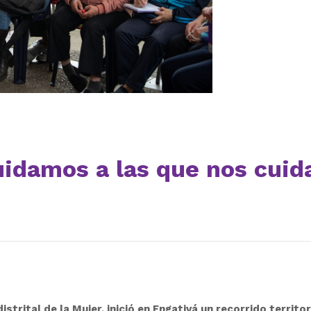
uidamos a las que nos cuid
istrital de la Mujer, inició en Engativá un recorrido territor