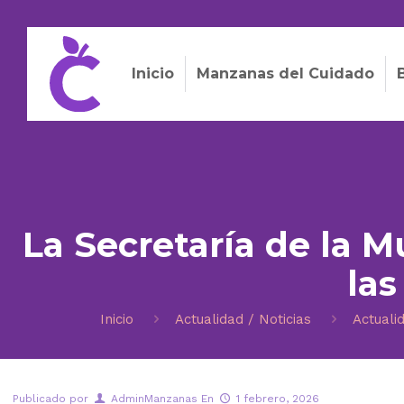
Inicio
Manzanas del Cuidado
La Secretaría de la M
las
Inicio
Actualidad / Noticias
Actuali
Publicado por
AdminManzanas
En
1 febrero, 2026