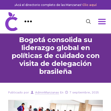
¡Acá el directorio completo de las Manzanas!
Clic aquí
Bogotá consolida su
liderazgo global en
políticas de cuidado con
visita de delegación
brasileña
Publicado por
AdminManzanas
En
7 septiembre, 2025