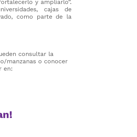
rtalecerlo y ampliarlo”.
iversidades, cajas de
vado, como parte de la
ueden consultar la
co/manzanas
o conocer
r en:
an!