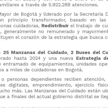
miliares a través de 5.922.288 atenciones.
ayor de Bogotá y liderado por la Secretaría Di
n principio transformador, basado en la
sonas cuidadoras,
Redistribuir
el trabajo de c
jo, generalmente no remunerado y mayormente
tituyen el corazón de la estrategia que busca 
de
25 Manzanas del Cuidado
,
2 Buses del C
perado hasta 2024 y una nueva
Estrategia d
e entramado de equipamientos, unidades opera
tos a miles de cuidadoras en Bogotá.
os o personas dependientes reciben atención,
s digitales, emprendimiento, ejercicio físic
mucho más. Las Manzanas del Cuidado están ub
e a finales del actual gobierno distrital se lle