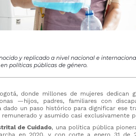
nocido y replicado a nivel nacional e internacio
n políticas públicas de género.
gotá, donde millones de mujeres dedican gr
onas —hijos, padres, familiares con disca
a dado un paso histórico para dignificar ese t
 no remunerado y asumido casi exclusivamente p
trital de Cuidado
, una política pública pione
rcha en 2020, y con corte a enero 31 de 2