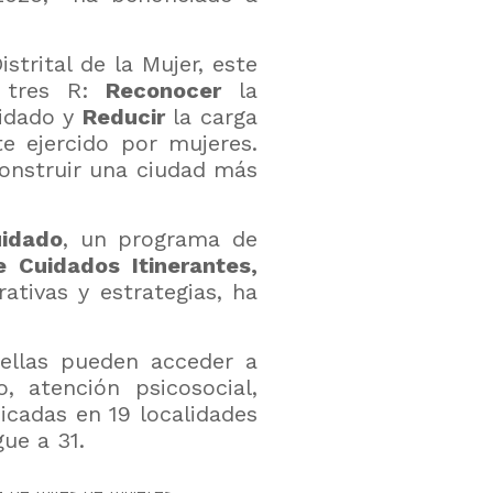
strital de la Mujer, este
s tres R:
Reconocer
la
uidado y
Reducir
la carga
 ejercido por mujeres.
construir una ciudad más
uidado
, un programa de
e Cuidados Itinerantes,
tivas y estrategias, ha
 ellas pueden acceder a
o, atención psicosocial,
icadas en 19 localidades
gue a 31.