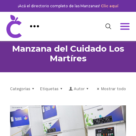
¡Acá el directorio completo de las Manzanas!
Clic aquí
Manzana del Cuidado Los
Martíres
Categorias
Etiquetas
Autor
Mostrar todo