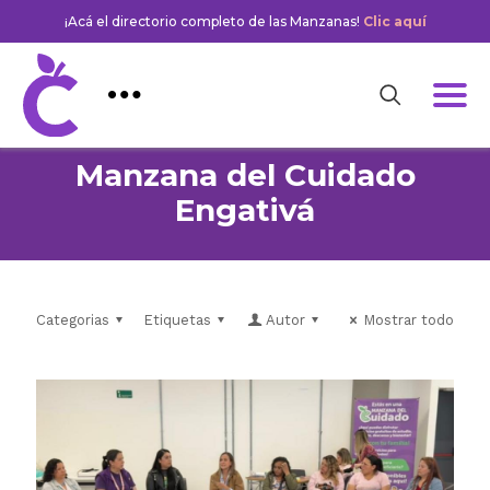
¡Acá el directorio completo de las Manzanas!
Clic aquí
Manzana del Cuidado
Engativá
Categorias
Etiquetas
Autor
Mostrar todo