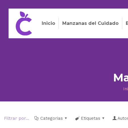
Inicio
Manzanas del Cuidado
Ma
In
Filtrar por...
Categorias
Etiquetas
Auto