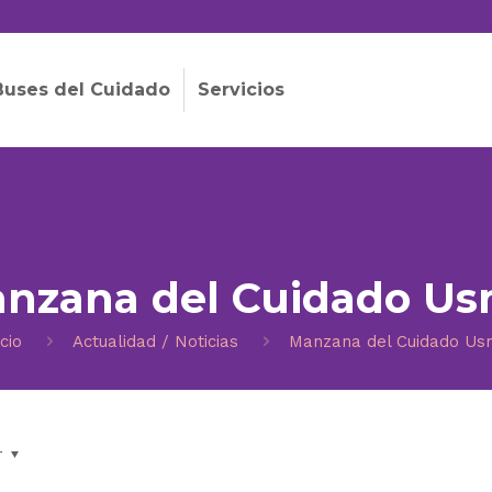
Buses del Cuidado
Servicios
nzana del Cuidado U
icio
Actualidad / Noticias
Manzana del Cuidado U
r