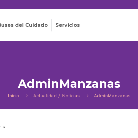
Buses del Cuidado
Servicios
AdminManzanas
Inicio
Actualidad / Noticias
AdminManzanas
r