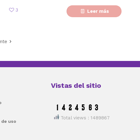
3
Leer más
ente
Vistas del sitio
o
Total views : 1489867
 de uso