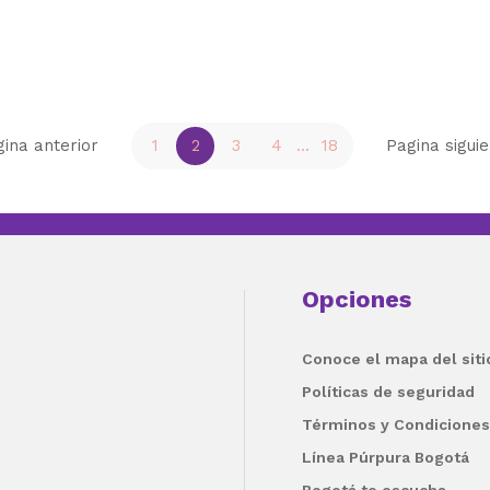
ina anterior
1
2
3
4
...
18
Pagina sigui
Opciones
Conoce el mapa del siti
Políticas de seguridad
Términos y Condiciones
Línea Púrpura Bogotá